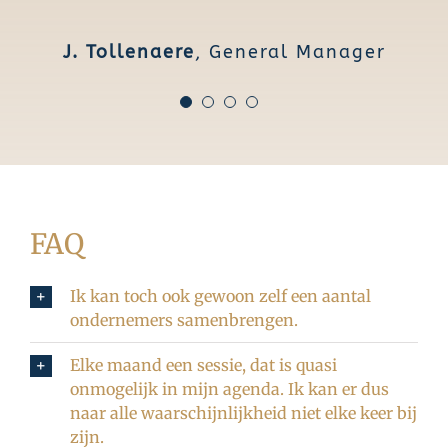
betrouwbaar en haar aanpak erg
dag.
professioneel. Helemaal top!
J. Tollenaere
,
General Manager
J. Mechels
Zaakvoerder
S. Dresselaers
Zaakvoerder
FAQ
Ik kan toch ook gewoon zelf een aantal
ondernemers samenbrengen.
Elke maand een sessie, dat is quasi
onmogelijk in mijn agenda. Ik kan er dus
naar alle waarschijnlijkheid niet elke keer bij
zijn.